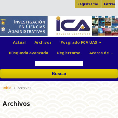
Registrarse
Entrar
Actual
Archivos
Posgrado FCA UAS
Búsqueda avanzada
Registrarse
Acerca de
Buscar
Inicio
/
Archivos
Archivos