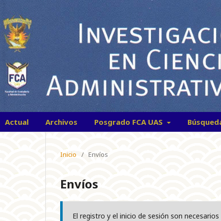
Actual
Archivos
Posgrado FCA UAS
Búsqued
Inicio
/
Envíos
Envíos
El registro y el inicio de sesión son necesari