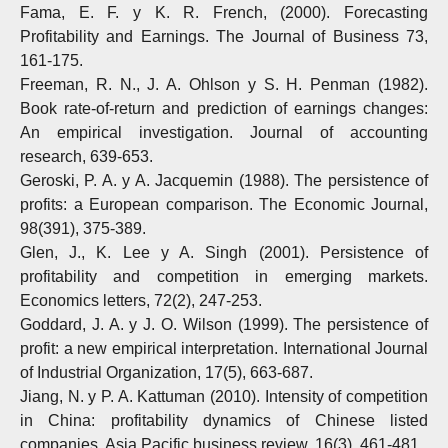
Fama, E. F. y K. R. French, (2000). Forecasting
Profitability and Earnings. The Journal of Business 73,
161-175.
Freeman, R. N., J. A. Ohlson y S. H. Penman (1982).
Book rate-of-return and prediction of earnings changes:
An empirical investigation. Journal of accounting
research, 639-653.
Geroski, P. A. y A. Jacquemin (1988). The persistence of
profits: a European comparison. The Economic Journal,
98(391), 375-389.
Glen, J., K. Lee y A. Singh (2001). Persistence of
profitability and competition in emerging markets.
Economics letters, 72(2), 247-253.
Goddard, J. A. y J. O. Wilson (1999). The persistence of
profit: a new empirical interpretation. International Journal
of Industrial Organization, 17(5), 663-687.
Jiang, N. y P. A. Kattuman (2010). Intensity of competition
in China: profitability dynamics of Chinese listed
companies. Asia Pacific business review, 16(3), 461-481.