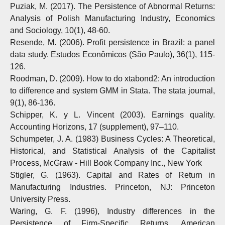
Puziak, M. (2017). The Persistence of Abnormal Returns:
Analysis of Polish Manufacturing Industry, Economics
and Sociology, 10(1), 48-60.
Resende, M. (2006). Profit persistence in Brazil: a panel
data study. Estudos Econômicos (São Paulo), 36(1), 115-
126.
Roodman, D. (2009). How to do xtabond2: An introduction
to difference and system GMM in Stata. The stata journal,
9(1), 86-136.
Schipper, K. y L. Vincent (2003). Earnings quality.
Accounting Horizons, 17 (supplement), 97–110.
Schumpeter, J. A. (1983) Business Cycles: A Theoretical,
Historical, and Statistical Analysis of the Capitalist
Process, McGraw - Hill Book Company Inc., New York
Stigler, G. (1963). Capital and Rates of Return in
Manufacturing Industries. Princeton, NJ: Princeton
University Press.
Waring, G. F. (1996), Industry differences in the
Persistence of Firm-Specific Returns, American