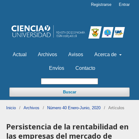
Registrarse
Entrar
Actual
Archivos
Avisos
Acerca de
Envíos
Contacto
Buscar
Inicio
/
Archivos
/
Número 40 Enero-Junio, 2020
/
Artículos
Persistencia de la rentabilidad en
las empresas del mercado de