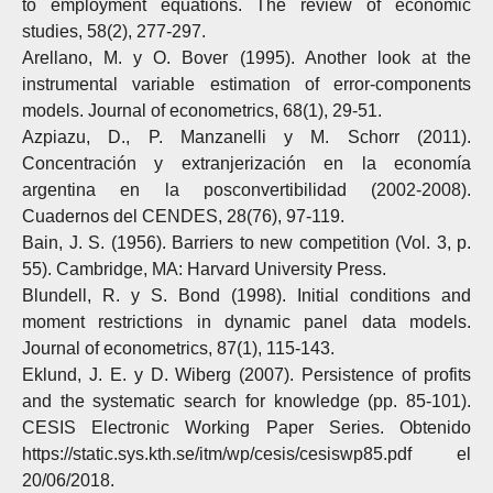
to employment equations. The review of economic
studies, 58(2), 277-297.
Arellano, M. y O. Bover (1995). Another look at the
instrumental variable estimation of error-components
models. Journal of econometrics, 68(1), 29-51.
Azpiazu, D., P. Manzanelli y M. Schorr (2011).
Concentración y extranjerización en la economía
argentina en la posconvertibilidad (2002-2008).
Cuadernos del CENDES, 28(76), 97-119.
Bain, J. S. (1956). Barriers to new competition (Vol. 3, p.
55). Cambridge, MA: Harvard University Press.
Blundell, R. y S. Bond (1998). Initial conditions and
moment restrictions in dynamic panel data models.
Journal of econometrics, 87(1), 115-143.
Eklund, J. E. y D. Wiberg (2007). Persistence of profits
and the systematic search for knowledge (pp. 85-101).
CESIS Electronic Working Paper Series. Obtenido
https://static.sys.kth.se/itm/wp/cesis/cesiswp85.pdf el
20/06/2018.