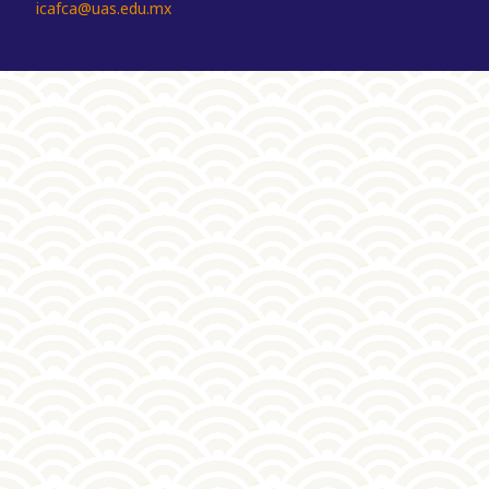
icafca@uas.edu.mx