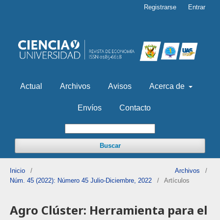
Registrarse
Entrar
Actual
Archivos
Avisos
Acerca de
Envíos
Contacto
Buscar
Inicio
/
Archivos
/
Núm. 45 (2022): Número 45 Julio-Diciembre, 2022
/
Artículos
Agro Clúster: Herramienta para el